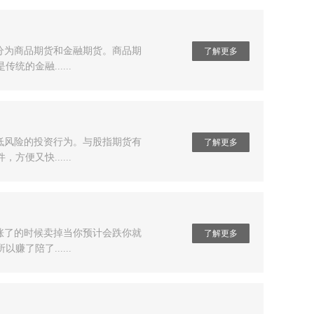
分为商品期货和金融期货。商品期
了解更多
金融......
低风险的投资行为。与股指期货有
了解更多
又快......
涨了的时候卖掉当你预计会跌你就
了解更多
陪了......