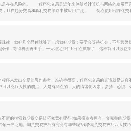
也是存在风险的。 程序化交易是近年来伴随着计算机与网络的发展而兴
，且在趋势交易和套利交易策略中被应用广泛。 优点使用程序化交易可以在
握规律，做好几个品种就够了！想做好期货：要学会等待机会，不能频繁
线操作，等待机会再出手，一天稳定抓住10个点就够了，这样就可以收益3%...
个程序来发出交易信号作参考，准确率很高，程序化交易的真谛就是认真
可以克服人性的弱点。人是有弱点的，人的情绪化因素，贪婪、恐惧、做事不果
在不断的摸索着期货交易技巧究竟有哪些?如果投资者拥有一套完整的期货
领一席之地。期货交易技巧有究竟有哪些呢?浅谈期货交易技巧八大技巧，让投