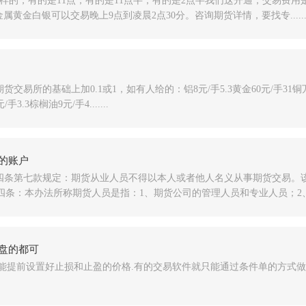
样的，有的是11点，有的是11点半，有的是2点半我们这开通，交易费
属黄金白银可以交易晚上9点到凌晨2点30分。咨询期货详情，要找专.....
所的基础上加0.1或1，如有人给的：铝8元/手5.3黄金60元/手31铜万分之
3.3棕榈油9元/手4.......
的账户
四条第七款规定：期货从业人员不得以本人或者他人名义从事期货交易。
：本办法所称期货人员是指：1、期货公司的管理人员和专业人员；2、期货交
盘的都可
能提前设置好止损和止盈的价格.有的交易软件就只能通过条件单的方式做