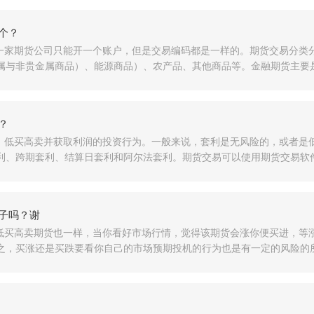
个？
一家期货公司只能开一个账户，但是交易编码都是一样的。期货交易分类
与非贵金属商品）、能源商品）、农产品、其他商品等。金融期货主要是传统的
？
，低买高卖并获取利润的投资行为。一般来说，套利是无风险的，或者是
、跨期套利、结算日套利和阿尔法套利。期货交易可以使用期货交易软件，方便
子吗？谢
低买高卖期货也一样，当你看好市场行情，觉得该期货会涨你便买进，等
，买涨还是买跌要看你自己的市场预期投机的行为也是有一定的风险的所以赚了