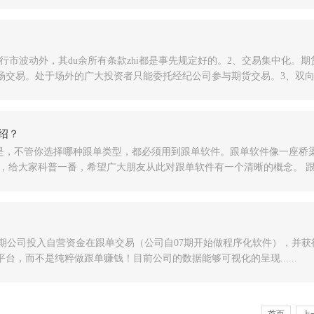
行市波动外，其du余所有条款zhi都是事先规定好的。2、交易集中化。
易。处于场外的广大投资者只能委托经纪公司参与期货交易。3、双向交..
绍？
是，不管你选择哪种跟单类型，都必须用到跟单软件。跟单软件像一座桥
给大家科普一番，希望广大朋友从此对跟单软件有一个清晰的概念。 跟单软件
后期公司投入自营资金在跟单交易（公司自07期开始做程序化软件），并
，而不是纯粹做跟单赚钱！目前公司的数据能够可视化的呈现......