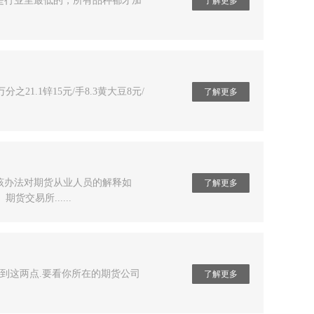
用是行业里最低的，所有品种都才加
了解更多
.
21.1锌15元/手8.3黄大豆8元/
了解更多
该办法对期货从业人员的解释如
了解更多
易所......
到这两点.要看你所在的期货公司
了解更多